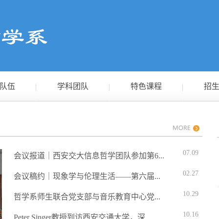
队伍
学科团队
特色课程
招
07.09
会议报道｜西安交大信息哲学团队参加第6...
02.27
会议稿约｜现象学与伦理生活——第六届...
10.29
哲学系师生联合党支部与音乐教育中心党...
10.16
Peter Singer教授到访西安交通大学，深...