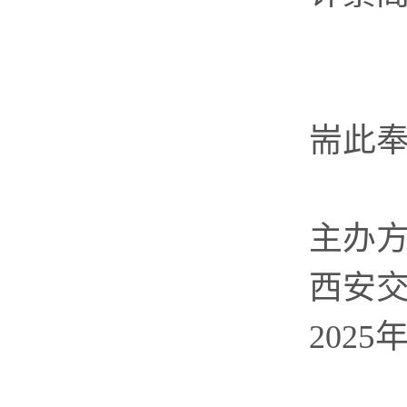
耑此
主办
西安
5
202