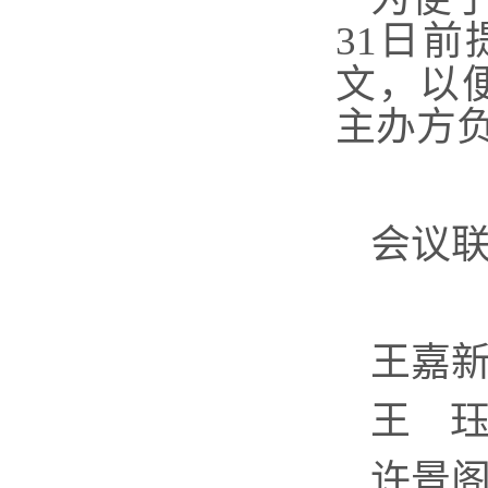
31
日前
文，以
主办方
会议
王嘉
王 
许景